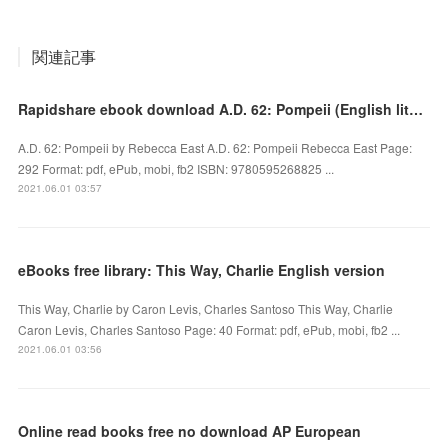
関連記事
Rapidshare ebook download A.D. 62: Pompeii (English literature)
A.D. 62: Pompeii by Rebecca East A.D. 62: Pompeii Rebecca East Page:
292 Format: pdf, ePub, mobi, fb2 ISBN: 9780595268825 ...
2021.06.01 03:57
eBooks free library: This Way, Charlie English version
This Way, Charlie by Caron Levis, Charles Santoso This Way, Charlie
Caron Levis, Charles Santoso Page: 40 Format: pdf, ePub, mobi, fb2 ...
2021.06.01 03:56
Online read books free no download AP European