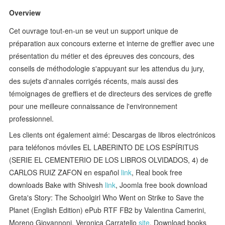
Overview
Cet ouvrage tout-en-un se veut un support unique de
préparation aux concours externe et interne de greffier avec une
présentation du métier et des épreuves des concours, des
conseils de méthodologie s'appuyant sur les attendus du jury,
des sujets d'annales corrigés récents, mais aussi des
témoignages de greffiers et de directeurs des services de greffe
pour une meilleure connaissance de l'environnement
professionnel.
Les clients ont également aimé: Descargas de libros electrónicos
para teléfonos móviles EL LABERINTO DE LOS ESPÍRITUS
(SERIE EL CEMENTERIO DE LOS LIBROS OLVIDADOS, 4) de
CARLOS RUIZ ZAFON en español
link
, Real book free
downloads Bake with Shivesh
link
, Joomla free book download
Greta's Story: The Schoolgirl Who Went on Strike to Save the
Planet (English Edition) ePub RTF FB2 by Valentina Camerini,
Moreno Giovannoni, Veronica Carratello
site
, Download books